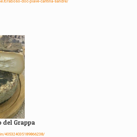
e.it/raboso-doc-piave-cantina-sandre/
 del Grappa
m/pin/405324035189866238/