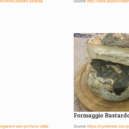
frontolo-passito-azienda-
Source:
http://www.enjoyfoodwin
Formaggio Bastardo
revigiana-il-vero-profumo-della-
Source:
https://it.pinterest.co