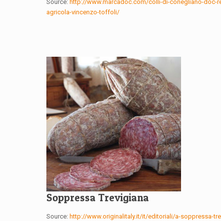
Source:
http://www.marcadoc.com/colli-di-conegliano-doc-re
agricola-vincenzo-toffoli/
Soppressa Trevigiana
Source:
http://www.originalitaly.it/it/editoriali/a-soppressa-t