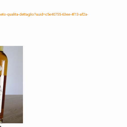
neto-qualita-dettaglio?uuid=c5e40755-63ee-4f13-af2a-
a