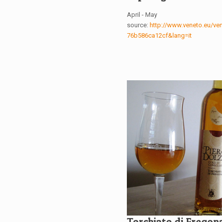
April - May
source:
http://www.veneto.eu/ve
76b586ca12cf&lang=it
Torchiato di Fregon