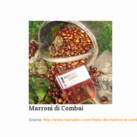
Marroni di Combai
Source:
http://www.marcadoc.com/festa-dei-marroni-di-com